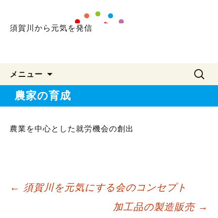
須賀川から元気を発信
コ
検
メニュー
ン
索:
農家の育成
テ
ン
農業を中心とした就労機会の創出
ツ
へ
ス
キ
←
須賀川を元気にする会のコンセプト
ッ
加工品の製造販売
→
投
プ